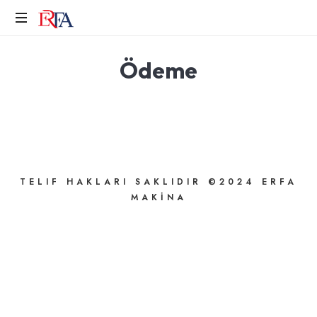
ERFA
MAKINA
Erfa
Ödeme
Makina
TELIF HAKLARI SAKLIDIR ©2024 ERFA
MAKİNA